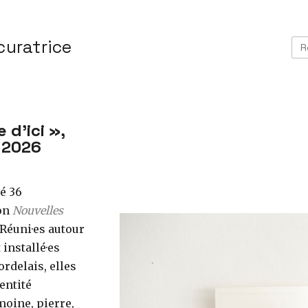
curatrice
d’ici »,
, 2026
é 36
ion
Nouvelles
 Réuni·es autour
installé·es
ordelais, elles
entité
moine, pierre,