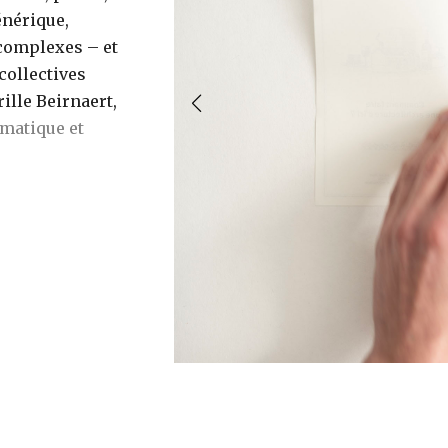
énérique,
 complexes – et
collectives
ille Beirnaert,
imatique et