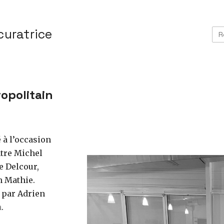
curatrice
ropolitain
 à l’occasion
tre Michel
e Delcour,
n Mathie.
 par Adrien
n
.