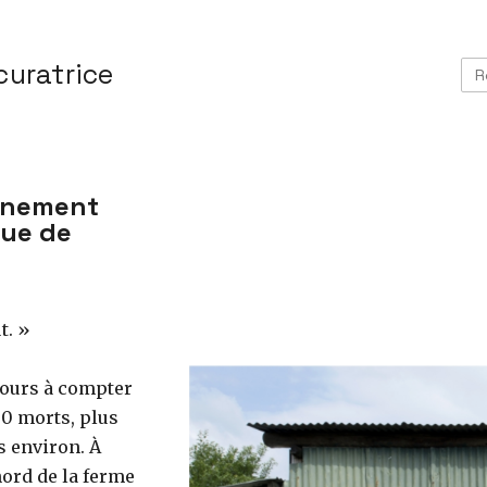
curatrice
gnement
que de
t. »
jours à compter
00 morts, plus
s environ. À
nord de la ferme