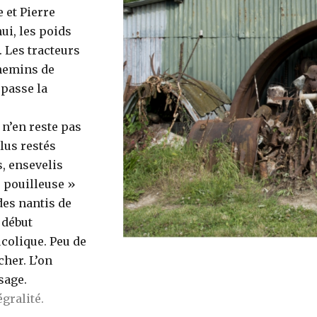
 et Pierre
hui, les poids
. Les tracteurs
chemins de
 passe la
l n’en reste pas
lus restés
, ensevelis
« pouilleuse »
des nantis de
 début
ucolique. Peu de
cher. L’on
sage.
égralité.