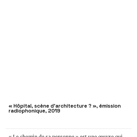
« Hôpital, scène d’architecture ? », émission
radiophonique, 2019
« Le chemin de sa personne » est une œuvre qui